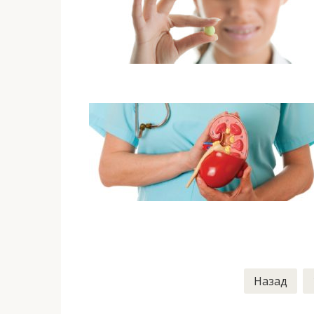
Навигация
Назад
по
записям